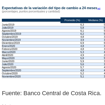
Expectativas de la variación del tipo de cambio a 24 meses
/n1
(porcentajes, puntos porcentuales y cantidad)
Promedio (%)
Mediana (%)
Junio/2019
6,3
5
Julio/2019
5,8
5
Agosto/2019
6,1
5
Septiembre/2019
6,2
5
Octubre/2019
4,8
3
Noviembre/2019
3,9
3
Diciembre/2019
6,9
6
Enero/2020
4,8
3
Febrero/2020
4,8
3
Marzo/2020
5,3
4
Abril/2020
4,9
2
Mayo/2020
5,8
5
Junio/2020
5,9
3
Julio/2020
5,6
3
Agosto/2020
5,7
4
Septiembre/2020
4,8
4
Octubre/2020
5,2
4
Noviembre/2020
5,1
3
Fuente: Banco Central de Costa Rica.