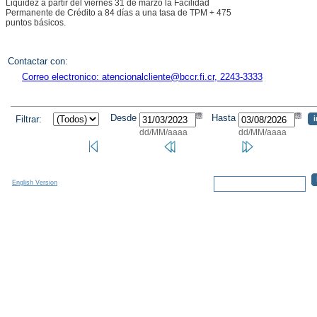
Liquidez a partir del viernes 31 de marzo la Facilidad
Permanente de Crédito a 84 días a una tasa de TPM + 475
puntos básicos.
Contactar con:
Correo electronico: atencionalcliente@bccr.fi.cr, 2243-3333
Desde
Hasta
Filtrar:
dd/MM/aaaa
dd/MM/aaaa
English Version