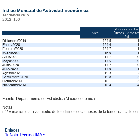
Indice Mensual de Actividad Económica
Tendencia ciclo
2012=100
Variación de los
Nivel
últimos 12 mese
/n1
Diciembre/2019
124,5
1
Enero/2020
124,6
1
Febrero/2020
124,7
1
Marzo/2020
115,0
1
Abril/2020
114,7
0
Mayo/2020
114,6
-
Junio/2020
114,7
-
Julio/2020
114,9
-
Agosto/2020
115,3
-
Septiembre/2020
115,8
-
Octubre/2020
116,1
-
Noviembre/2020
116,4
-
Fuente: Departamento de Estadística Macroeconómica
Notas:
n1/ Variación del nivel medio de los últimos doce meses de la tendencia ciclo c
Enlaces:
1/ Nota Técnica IMAE