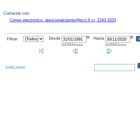
Contactar con:
Correo electronico: atencionalcliente@bccr.fi.cr, 2243-3333
Desde
Hasta
Filtrar:
dd/MM/aaaa
dd/MM/aaaa
English Version