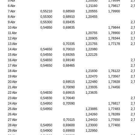
5 Abr
1,20530
1,79594
2,
6 Abr
1,21160
1,79817
2,
7 Abr
0,55210
0,68560
1,20555
1,79900
8 Abr
0,55300
0,68910
1,20455
9 Abr
0,55300
0,69435
2,
10 Abr
0,54850
0,69835
1,79844
2,
11 Abr
1,20755
1,78900
2,
12 Abr
1,20905
1,78344
2,
13 Abr
0,70335
1,21755
1,77178
2,
14 Abr
0,54650
0,70010
1,22080
15 Abr
0,54550
0,69265
1,22125
16 Abr
0,54650
0,69140
2,
17 Abr
0,54650
0,68465
2,
18 Abr
1,21830
1,76122
2,
19 Abr
1,22470
1,73567
2,
20 Abr
0,69515
1,22480
1,73928
2,
21 Abr
0,70090
1,23935
1,74456
22 Abr
0,54830
0,69915
1,23635
23 Abr
0,54830
0,70640
2,
24 Abr
0,54950
0,70590
1,76817
2,
25 Abr
0,54950
1,23885
1,77483
2,
26 Abr
1,24260
1,78289
2,
27 Abr
0,70115
1,24410
1,77650
2,
28 Abr
0,54950
0,69600
1,23000
1,77400
29 Abr
0,54900
0,69900
1,22950