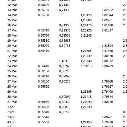
12 Mar
0,55520
0,71360
2,
13 Mar
0,55700
0,71335
1,82122
2,
14 Mar
0,55700
1,23120
1,82344
2,
15 Mar
1,23700
1,82761
2,
16 Mar
0,71335
1,24470
1,81428
2,
17 Mar
0,55710
0,71335
1,20220
1,81317
18 Mar
0,55720
0,71535
1,21145
19 Mar
0,55550
0,68685
2,
20 Mar
0,56000
0,69735
1,81594
2,
21 Mar
0,56410
1,21365
1,81539
2,
22 Mar
1,22440
1,80678
2,
23 Mar
0,69110
1,23740
1,80372
24 Mar
0,56410
0,69240
1,23115
1,80289
25 Mar
0,56160
0,69715
26 Mar
0,56210
0,69990
2,
27 Mar
0,56160
0,70215
1,79706
2,
28 Mar
0,55860
1,79817
2,
29 Mar
1,23865
1,79400
2,
30 Mar
0,69890
1,21415
1,79344
31 Mar
0,55810
0,69420
1,21040
1,80178
1 Abr
0,55360
0,69810
1,21340
2 Abr
0,55510
0,69235
0,
3 Abr
0,55510
1,80261
2,
4 Abr
0,55560
1,22150
1,79178
2,