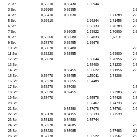
2 Set
0,56210
0,85430
1,55944
3 Set
0,56560
0,85355
2,
4 Set
0,56410
0,85030
1,71289
2,
5 Set
0,56910
1,56244
1,71456
2,
6 Set
1,56133
1,70789
2,
7 Set
0,86005
1,53922
1,70900
2,
8 Set
0,56260
0,85680
1,54033
1,69511
9 Set
0,57370
0,85455
1,55678
10 Set
0,58070
0,85480
2,
11 Set
0,58220
0,85555
1,69900
2,
12 Set
0,58620
1,56644
1,70956
2,
13 Set
1,55400
1,71233
2,
14 Set
0,85455
1,55622
1,71956
2,
15 Set
0,58470
0,85455
1,55011
1,73206
16 Set
0,58270
0,86655
1,54489
17 Set
0,58270
0,87080
2,
18 Set
0,58520
0,82455
1,73983
2,
19 Set
0,58470
1,55578
1,74428
2,
20 Set
1,56467
1,74733
2,
21 Set
0,83880
1,57078
1,76761
2,
22 Set
0,58170
0,84155
1,56133
1,77539
23 Set
0,58120
0,84580
1,55744
24 Set
0,58270
0,84685
2,
25 Set
0,58220
0,86085
1,77483
2,
26 Set
0,57770
1,55522
1,77567
2,