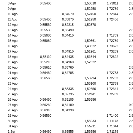
8 Ago
0,55400
1,50810
1,73011
2,
9 Ago
1,52250
1,72789
2,
10 Ago
0,84670
1,52450
1,72844
2,
11 Ago
0,55450
0,83870
1,51950
1,72456
12 Ago
0,55530
0,82215
1,52570
13 Ago
0,55530
0,83490
2,
14 Ago
0,55080
0,84410
1,71789
2,
15 Ago
0,55060
1,50661
1,72789
2,
16 Ago
1,49822
1,73622
2,
17 Ago
0,84910
1,51961
1,73289
2,
18 Ago
0,55110
0,84435
1,51544
1,72622
19 Ago
0,55210
0,84960
1,52322
20 Ago
0,55610
0,85760
2,
21 Ago
0,56460
0,84785
1,72733
2,
22 Ago
0,56560
1,53294
1,72733
2,
23 Ago
1,53100
1,72789
2,
24 Ago
0,83335
1,52656
1,72344
2,
25 Ago
0,82735
1,52611
1,72789
26 Ago
0,56460
0,83105
1,53656
27 Ago
0,56260
0,84180
0,
28 Ago
0,56310
0,84330
2,
29 Ago
0,56560
1,71400
2,
30 Ago
1,55933
1,71178
2,
31 Ago
1,55711
1,71344
2,
1 Set
0,56460
0,85555
1,56556
1,71178