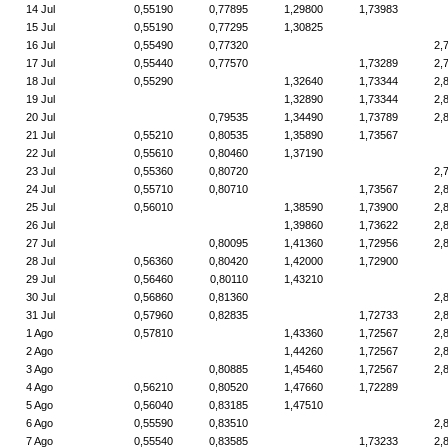
14 Jul
0,55190
0,77895
1,29800
1,73983
15 Jul
0,55190
0,77295
1,30825
16 Jul
0,55490
0,77320
2,
17 Jul
0,55440
0,77570
1,73289
2,
18 Jul
0,55290
1,32640
1,73344
2,
19 Jul
1,32890
1,73344
2,
20 Jul
0,79535
1,34490
1,73789
2,
21 Jul
0,55210
0,80535
1,35890
1,73567
22 Jul
0,55610
0,80460
1,37190
23 Jul
0,55360
0,80720
2,
24 Jul
0,55710
0,80710
1,73567
2,
25 Jul
0,56010
1,38590
1,73900
2,
26 Jul
1,39860
1,73622
2,
27 Jul
0,80095
1,41360
1,72956
2,
28 Jul
0,56360
0,80420
1,42000
1,72900
29 Jul
0,56460
0,80110
1,43210
30 Jul
0,56860
0,81360
2,
31 Jul
0,57960
0,82835
1,72733
2,
1 Ago
0,57810
1,43360
1,72567
2,
2 Ago
1,44260
1,72567
2,
3 Ago
0,80885
1,45460
1,72567
2,
4 Ago
0,56210
0,80520
1,47660
1,72289
5 Ago
0,56040
0,83185
1,47510
6 Ago
0,55590
0,83510
2,
7 Ago
0,55540
0,83585
1,73233
2,