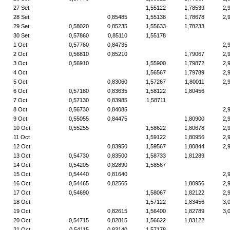
27 Set
1,55122
1,78539
2,
28 Set
0,85485
1,55138
1,78678
2,
29 Set
0,58020
0,85235
1,55633
1,78233
30 Set
0,57860
0,85110
1,55178
1 Oct
0,57760
0,84735
2,
2 Oct
0,56810
0,85210
1,79067
2,
3 Oct
0,56910
1,55900
1,79872
2,
4 Oct
1,56567
1,79789
2,
5 Oct
0,83060
1,57267
1,80011
2,
6 Oct
0,57180
0,83635
1,58122
1,80456
7 Oct
0,57130
0,83985
1,58711
8 Oct
0,56730
0,84085
2,
9 Oct
0,55055
0,84475
1,80900
2,
10 Oct
0,55255
1,58622
1,80678
2,
11 Oct
1,59122
1,80956
2,
12 Oct
0,83950
1,59567
1,80844
2,
13 Oct
0,54730
0,83500
1,58733
1,81289
14 Oct
0,54205
0,82890
1,58567
15 Oct
0,54440
0,81640
2,
16 Oct
0,54465
0,82565
1,80956
2,
17 Oct
0,54690
1,58067
1,82122
2,
18 Oct
1,57122
1,83456
3,
19 Oct
0,82615
1,56400
1,82789
3,
20 Oct
0,54715
0,82815
1,56622
1,83122
21 Oct
0,54115
0,83140
1,57178