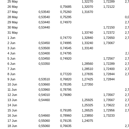
25 May
1,32270
1,72289
2,
26 May
0,75685
1,32070
1,72122
27 May
0,53540
0,75260
1,31670
28 May
0,53540
0,75295
0,
29 May
0,53440
0,74970
2,
30 May
0,53440
1,72150
2,
31 May
1,33740
1,72372
2,
1 Jun
0,74770
1,32840
1,72650
2,
2 Jun
0,53450
0,74995
1,33240
1,73067
3 Jun
0,53500
0,74545
1,33140
4 Jun
0,53400
0,74795
2,
5 Jun
0,53450
0,74920
1,72567
2,
6 Jun
0,53350
1,28560
1,72289
2,
7 Jun
1,28510
1,72400
2,
8 Jun
0,77220
1,27835
1,72844
2,
9 Jun
0,53510
0,76820
1,27425
1,72844
10 Jun
0,53660
0,78195
1,27350
11 Jun
0,53960
0,78795
2,
12 Jun
0,54010
0,79080
1,73567
2,
13 Jun
0,54460
1,25925
1,73567
2,
14 Jun
1,25325
1,73622
2,
15 Jun
0,79185
1,26525
1,72956
2,
16 Jun
0,54660
0,78960
1,23850
1,73233
17 Jun
0,55060
0,79135
1,24075
18 Jun
0,55060
0,76635
2,