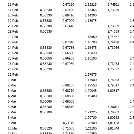
16 Feb
0,67260
1,13215
1,74511
2,
17 Feb
0,55230
0,67460
1,13465
1,73539
18 Feb
0,55330
0,68410
1,14200
19 Feb
0,55330
0,67090
1,13975
2,
20 Feb
0,55380
0,67440
1,73539
2,
21 Feb
0,55530
1,74539
2,
22 Feb
1,15850
1,74567
2,
23 Feb
0,67840
1,15700
1,74428
2,
24 Feb
0,55330
0,67735
1,15475
1,73956
25 Feb
0,55330
0,66860
1,16020
26 Feb
0,55050
0,66935
1,16100
2,
27 Feb
0,55230
0,67960
1,73983
2,
28 Feb
0,55330
1,75622
2,
29 Feb
1,17875
1 Mar
1,17900
1,78983
2,
2 Mar
0,68185
1,19550
1,79817
2,
3 Mar
0,55380
0,68710
1,20045
1,80817
4 Mar
0,55200
0,68860
1,19400
5 Mar
0,55060
0,68885
2,
6 Mar
0,55200
0,68810
1,80011
2,
7 Mar
0,55200
1,21225
1,79983
2,
8 Mar
1,20700
1,80122
2,
9 Mar
0,71110
1,20900
1,81428
2,
10 Mar
0,55520
0,71085
1,21100
1,81844
11 Mar
0,55520
0,71510
1,22450