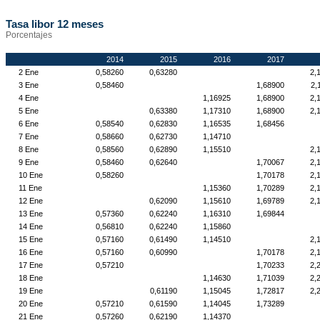
Tasa libor 12 meses
Porcentajes
2014
2015
2016
2017
2 Ene
0,58260
0,63280
2,
3 Ene
0,58460
1,68900
2,
4 Ene
1,16925
1,68900
2,
5 Ene
0,63380
1,17310
1,68900
2,
6 Ene
0,58540
0,62830
1,16535
1,68456
7 Ene
0,58660
0,62730
1,14710
8 Ene
0,58560
0,62890
1,15510
2,
9 Ene
0,58460
0,62640
1,70067
2,
10 Ene
0,58260
1,70178
2,
11 Ene
1,15360
1,70289
2,
12 Ene
0,62090
1,15610
1,69789
2,
13 Ene
0,57360
0,62240
1,16310
1,69844
14 Ene
0,56810
0,62240
1,15860
15 Ene
0,57160
0,61490
1,14510
2,
16 Ene
0,57160
0,60990
1,70178
2,
17 Ene
0,57210
1,70233
2,
18 Ene
1,14630
1,71039
2,
19 Ene
0,61190
1,15045
1,72817
2,
20 Ene
0,57210
0,61590
1,14045
1,73289
21 Ene
0,57260
0,62190
1,14370