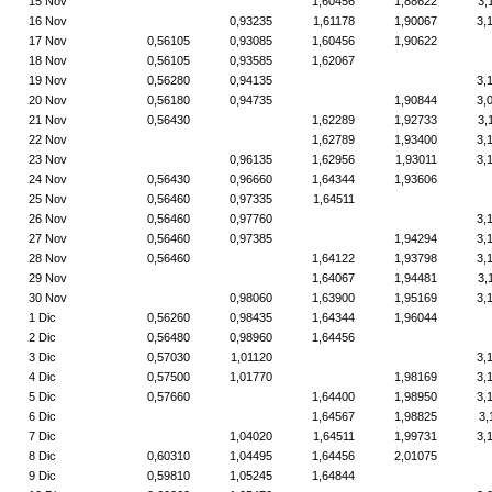
15 Nov
1,60456
1,88622
3,
16 Nov
0,93235
1,61178
1,90067
3,
17 Nov
0,56105
0,93085
1,60456
1,90622
18 Nov
0,56105
0,93585
1,62067
19 Nov
0,56280
0,94135
3,
20 Nov
0,56180
0,94735
1,90844
3,
21 Nov
0,56430
1,62289
1,92733
3,
22 Nov
1,62789
1,93400
3,
23 Nov
0,96135
1,62956
1,93011
3,
24 Nov
0,56430
0,96660
1,64344
1,93606
25 Nov
0,56460
0,97335
1,64511
26 Nov
0,56460
0,97760
3,
27 Nov
0,56460
0,97385
1,94294
3,
28 Nov
0,56460
1,64122
1,93798
3,
29 Nov
1,64067
1,94481
3,
30 Nov
0,98060
1,63900
1,95169
3,
1 Dic
0,56260
0,98435
1,64344
1,96044
2 Dic
0,56480
0,98960
1,64456
3 Dic
0,57030
1,01120
3,
4 Dic
0,57500
1,01770
1,98169
3,
5 Dic
0,57660
1,64400
1,98950
3,
6 Dic
1,64567
1,98825
3,
7 Dic
1,04020
1,64511
1,99731
3,
8 Dic
0,60310
1,04495
1,64456
2,01075
9 Dic
0,59810
1,05245
1,64844