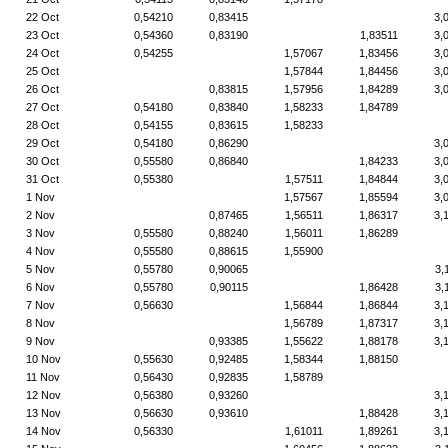
22 Oct
0,54210
0,83415
3,
23 Oct
0,54360
0,83190
1,83511
3,
24 Oct
0,54255
1,57067
1,83456
3,
25 Oct
1,57844
1,84456
3,
26 Oct
0,83815
1,57956
1,84289
3,
27 Oct
0,54180
0,83840
1,58233
1,84789
28 Oct
0,54155
0,83615
1,58233
29 Oct
0,54180
0,86290
3,
30 Oct
0,55580
0,86840
1,84233
3,
31 Oct
0,55380
1,57511
1,84844
3,
1 Nov
1,57567
1,85594
3,
2 Nov
0,87465
1,56511
1,86317
3,
3 Nov
0,55580
0,88240
1,56011
1,86289
4 Nov
0,55580
0,88615
1,55900
5 Nov
0,55780
0,90065
3,
6 Nov
0,55780
0,90115
1,86428
3,
7 Nov
0,56630
1,56844
1,86844
3,
8 Nov
1,56789
1,87317
3,
9 Nov
0,93385
1,55622
1,88178
3,
10 Nov
0,55630
0,92485
1,58344
1,88150
11 Nov
0,56430
0,92835
1,58789
12 Nov
0,56380
0,93260
3,
13 Nov
0,56630
0,93610
1,88428
3,
14 Nov
0,56330
1,61011
1,89261
3,