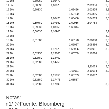
10 Dic
0,60260
1,05470
3,
11 Dic
0,60030
1,06675
2,01356
3,
12 Dic
0,60130
1,65456
2,02825
3,
13 Dic
1,65400
2,03856
3,
14 Dic
1,06425
1,65456
2,04263
3,
15 Dic
0,59780
1,07350
1,69956
2,04763
16 Dic
0,59930
1,08350
1,69344
17 Dic
0,60530
1,10900
3,
18 Dic
3,
19 Dic
0,61680
1,69178
2,06888
3,
20 Dic
1,69067
2,08366
3,
21 Dic
1,12575
1,68956
2,09091
3,
22 Dic
0,62230
1,13100
1,68789
2,10216
23 Dic
0,62780
1,14400
24 Dic
0,62880
1,14750
3,
27 Dic
2,11063
3,
28 Dic
1,69011
2,10634
3,
29 Dic
0,62880
1,15950
1,68733
2,10697
30 Dic
0,62880
1,17475
1,68567
31 Dic
0,62880
1,17800
3,
Notas:
n1/ @Fuente: Bloomberg