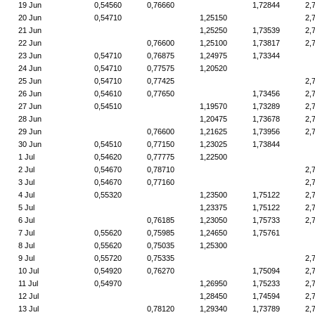
19 Jun
0,54560
0,76660
1,72844
2,
20 Jun
0,54710
1,25150
2,
21 Jun
1,25250
1,73539
2,
22 Jun
0,76600
1,25100
1,73817
2,
23 Jun
0,54710
0,76875
1,24975
1,73344
24 Jun
0,54710
0,77575
1,20520
25 Jun
0,54710
0,77425
2,
26 Jun
0,54610
0,77650
1,73456
2,
27 Jun
0,54510
1,19570
1,73289
2,
28 Jun
1,20475
1,73678
2,
29 Jun
0,76600
1,21625
1,73956
2,
30 Jun
0,54510
0,77150
1,23025
1,73844
1 Jul
0,54620
0,77775
1,22500
2 Jul
0,54670
0,78710
2,
3 Jul
0,54670
0,77160
2,
4 Jul
0,55320
1,23500
1,75122
2,
5 Jul
1,23375
1,75122
2,
6 Jul
0,76185
1,23050
1,75733
2,
7 Jul
0,55620
0,75985
1,24650
1,75761
8 Jul
0,55620
0,75035
1,25300
9 Jul
0,55720
0,75335
2,
10 Jul
0,54920
0,76270
1,75094
2,
11 Jul
0,54970
1,26950
1,75233
2,
12 Jul
1,28450
1,74594
2,
13 Jul
0,78120
1,29340
1,73789
2,