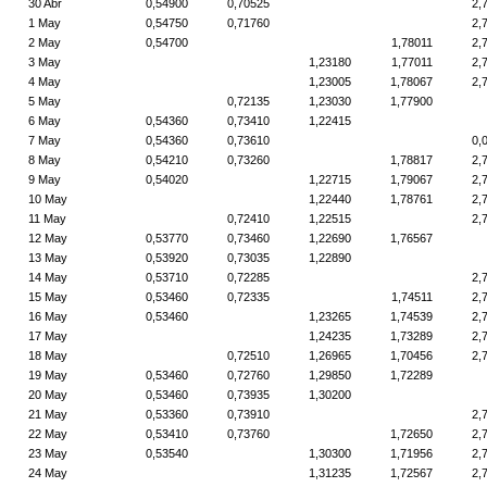
30 Abr
0,54900
0,70525
2,
1 May
0,54750
0,71760
2,
2 May
0,54700
1,78011
2,
3 May
1,23180
1,77011
2,
4 May
1,23005
1,78067
2,
5 May
0,72135
1,23030
1,77900
6 May
0,54360
0,73410
1,22415
7 May
0,54360
0,73610
0,
8 May
0,54210
0,73260
1,78817
2,
9 May
0,54020
1,22715
1,79067
2,
10 May
1,22440
1,78761
2,
11 May
0,72410
1,22515
2,
12 May
0,53770
0,73460
1,22690
1,76567
13 May
0,53920
0,73035
1,22890
14 May
0,53710
0,72285
2,
15 May
0,53460
0,72335
1,74511
2,
16 May
0,53460
1,23265
1,74539
2,
17 May
1,24235
1,73289
2,
18 May
0,72510
1,26965
1,70456
2,
19 May
0,53460
0,72760
1,29850
1,72289
20 May
0,53460
0,73935
1,30200
21 May
0,53360
0,73910
2,
22 May
0,53410
0,73760
1,72650
2,
23 May
0,53540
1,30300
1,71956
2,
24 May
1,31235
1,72567
2,