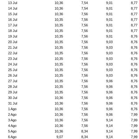
13 Jul
10,36
7,54
9,01
8,77
14 Jul
10,36
7,54
9,01
8,77
15 Jul
10,36
7,56
9,01
8,77
16 Jul
10,35
7,56
9,01
8,77
17 Jul
10,35
7,56
9,01
8,77
18 Jul
10,35
7,56
9,01
8,77
19 Jul
10,35
7,56
9,01
8,76
20 Jul
10,35
7,56
9,03
8,76
21 Jul
10,35
7,56
9,03
8,76
22 Jul
10,35
7,56
9,03
8,76
23 Jul
10,35
7,56
9,03
8,76
24 Jul
10,35
7,56
9,03
8,76
25 Jul
10,35
7,56
9,03
8,76
26 Jul
10,35
7,56
9,03
8,76
27 Jul
10,35
7,56
9,06
8,76
28 Jul
10,35
7,56
9,06
8,76
29 Jul
10,35
7,56
9,06
8,76
30 Jul
10,36
7,56
9,06
8,76
31 Jul
10,36
7,56
9,06
8,76
1 Ago
10,36
7,56
9,06
8,76
2 Ago
10,36
7,56
9,06
7,99
3 Ago
10,36
7,56
9,14
7,99
4 Ago
10,36
7,56
9,14
7,99
5 Ago
10,36
8,34
9,14
7,99
6 Ago
9,07
8,34
9,14
7,99