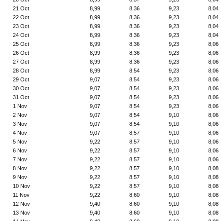
21 Oct
8,99
8,36
9,23
8,04
22 Oct
8,99
8,36
9,23
8,04
23 Oct
8,99
8,36
9,23
8,04
24 Oct
8,99
8,36
9,23
8,04
25 Oct
8,99
8,36
9,23
8,06
26 Oct
8,99
8,36
9,23
8,06
27 Oct
8,99
8,36
9,23
8,06
28 Oct
8,99
8,54
9,23
8,06
29 Oct
9,07
8,54
9,23
8,06
30 Oct
9,07
8,54
9,23
8,06
31 Oct
9,07
8,54
9,23
8,06
1 Nov
9,07
8,54
9,23
8,06
2 Nov
9,07
8,54
9,10
8,06
3 Nov
9,07
8,54
9,10
8,06
4 Nov
9,07
8,57
9,10
8,06
5 Nov
9,22
8,57
9,10
8,06
6 Nov
9,22
8,57
9,10
8,06
7 Nov
9,22
8,57
9,10
8,06
8 Nov
9,22
8,57
9,10
8,08
9 Nov
9,22
8,57
9,10
8,08
10 Nov
9,22
8,57
9,10
8,08
11 Nov
9,22
8,60
9,10
8,08
12 Nov
9,40
8,60
9,10
8,08
13 Nov
9,40
8,60
9,10
8,08