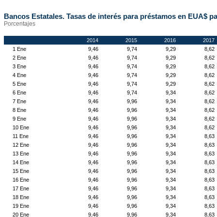
Bancos Estatales. Tasas de interés para préstamos en EUA$ pa
Porcentajes
2014
2015
2016
2017
1 Ene
9,46
9,74
9,29
8,62
2 Ene
9,46
9,74
9,29
8,62
3 Ene
9,46
9,74
9,29
8,62
4 Ene
9,46
9,74
9,29
8,62
5 Ene
9,46
9,74
9,29
8,62
6 Ene
9,46
9,74
9,34
8,62
7 Ene
9,46
9,96
9,34
8,62
8 Ene
9,46
9,96
9,34
8,62
9 Ene
9,46
9,96
9,34
8,62
10 Ene
9,46
9,96
9,34
8,62
11 Ene
9,46
9,96
9,34
8,63
12 Ene
9,46
9,96
9,34
8,63
13 Ene
9,46
9,96
9,34
8,63
14 Ene
9,46
9,96
9,34
8,63
15 Ene
9,46
9,96
9,34
8,63
16 Ene
9,46
9,96
9,34
8,63
17 Ene
9,46
9,96
9,34
8,63
18 Ene
9,46
9,96
9,34
8,63
19 Ene
9,46
9,96
9,34
8,63
20 Ene
9,46
9,96
9,34
8,63