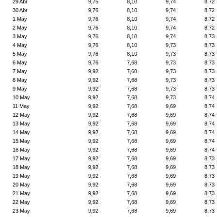
29 Abr
9,75
8,10
9,74
8,72
30 Abr
9,76
8,10
9,74
8,72
1 May
9,76
8,10
9,74
8,72
2 May
9,76
8,10
9,74
8,72
3 May
9,76
8,10
9,74
8,73
4 May
9,76
8,10
9,73
8,73
5 May
9,76
8,10
9,73
8,73
6 May
9,76
7,68
9,73
8,73
7 May
9,92
7,68
9,73
8,73
8 May
9,92
7,68
9,73
8,73
9 May
9,92
7,68
9,73
8,73
10 May
9,92
7,68
9,73
8,74
11 May
9,92
7,68
9,69
8,74
12 May
9,92
7,68
9,69
8,74
13 May
9,92
7,68
9,69
8,74
14 May
9,92
7,68
9,69
8,74
15 May
9,92
7,68
9,69
8,74
16 May
9,92
7,68
9,69
8,74
17 May
9,92
7,68
9,69
8,73
18 May
9,92
7,68
9,69
8,73
19 May
9,92
7,68
9,69
8,73
20 May
9,92
7,68
9,69
8,73
21 May
9,92
7,68
9,69
8,73
22 May
9,92
7,68
9,69
8,73
23 May
9,92
7,68
9,69
8,73