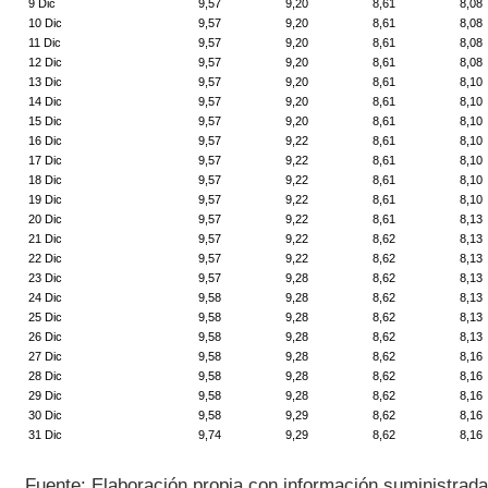
9 Dic
9,57
9,20
8,61
8,08
10 Dic
9,57
9,20
8,61
8,08
11 Dic
9,57
9,20
8,61
8,08
12 Dic
9,57
9,20
8,61
8,08
13 Dic
9,57
9,20
8,61
8,10
14 Dic
9,57
9,20
8,61
8,10
15 Dic
9,57
9,20
8,61
8,10
16 Dic
9,57
9,22
8,61
8,10
17 Dic
9,57
9,22
8,61
8,10
18 Dic
9,57
9,22
8,61
8,10
19 Dic
9,57
9,22
8,61
8,10
20 Dic
9,57
9,22
8,61
8,13
21 Dic
9,57
9,22
8,62
8,13
22 Dic
9,57
9,22
8,62
8,13
23 Dic
9,57
9,28
8,62
8,13
24 Dic
9,58
9,28
8,62
8,13
25 Dic
9,58
9,28
8,62
8,13
26 Dic
9,58
9,28
8,62
8,13
27 Dic
9,58
9,28
8,62
8,16
28 Dic
9,58
9,28
8,62
8,16
29 Dic
9,58
9,28
8,62
8,16
30 Dic
9,58
9,29
8,62
8,16
31 Dic
9,74
9,29
8,62
8,16
Fuente: Elaboración propia con información suministrada