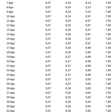
7 Ago
9,07
8,34
9,14
7,99
8 Ago
9,07
8,34
9,14
7,99
9 Ago
9,07
8,34
9,14
7,99
10 Ago
9,07
8,34
8,97
7,99
11 Ago
9,07
8,34
8,97
7,99
12 Ago
9,07
8,36
8,97
7,99
13 Ago
9,07
8,36
8,97
7,99
14 Ago
9,07
8,36
8,97
7,99
15 Ago
9,07
8,36
8,97
7,99
16 Ago
9,07
8,36
8,97
7,99
17 Ago
9,07
8,36
8,98
7,99
18 Ago
9,07
8,36
8,98
7,99
19 Ago
9,07
8,37
8,98
7,99
20 Ago
9,07
8,37
8,98
7,99
21 Ago
9,07
8,37
8,98
7,99
22 Ago
9,07
8,37
8,98
7,99
23 Ago
9,07
8,37
8,98
7,99
24 Ago
9,07
8,37
9,00
7,99
25 Ago
9,07
8,37
9,00
7,99
26 Ago
9,07
8,36
9,00
7,99
27 Ago
9,07
8,36
9,00
7,99
28 Ago
9,07
8,36
9,00
7,99
29 Ago
9,07
8,36
9,00
7,99
30 Ago
9,07
8,36
9,00
7,99
31 Ago
9,07
8,36
9,00
7,99