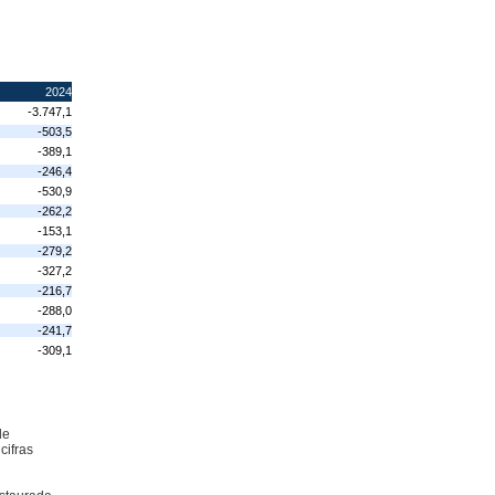
2024
-3.747,1
-503,5
-389,1
-246,4
-530,9
-262,2
-153,1
-279,2
-327,2
-216,7
-288,0
-241,7
-309,1
de
cifras