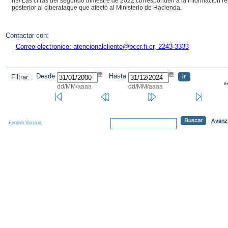
n3/ Las cifras del segundo trimestre de 2022 corresponden a la información r
posterior al ciberataque que afectó al Ministerio de Hacienda.
Contactar con:
Correo electronico: atencionalcliente@bccr.fi.cr, 2243-3333
Desde
Hasta
Filtrar:
dd/MM/aaaa
dd/MM/aaaa
English Version