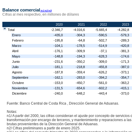
Balance comercial
/n1
/n2
/n3
Cifras al mes respectivo, en millones de dólares
2020
2021
2022
2023
Total
-2.346,7
-4.016,6
-5.665,4
-4.282,8
Enero
-435,0
-304,3
-590,5
-579,3
Febrero
-195,8
-64,8
-502,7
-289,3
Marzo
-104,1
-178,5
-514,9
-420,8
Abril
-176,1
-309,9
-37,1
-381,3
Mayo
-148,8
-194,3
-628,3
-174,6
Junio
-231,6
-350,2
-309,0
-171,3
Julio
-181,1
-218,8
-455,8
-387,0
Agosto
-187,8
-359,4
-626,2
-373,1
Septiembre
-162,1
-283,0
-394,2
-354,7
Octubre
-153,0
-450,7
-561,0
-363,2
Noviembre
-131,5
-654,6
-602,2
-415,1
Diciembre
-240,0
-648,2
-443,4
-373,0
Fuente: Banco Central de Costa Rica , Dirección General de Aduanas.
Notas:
n1/ A partir del 2000, las cifras consideran el ajuste por concepto de servicios 
transformación por encargo de terceros, y mantenimiento y reparaciones a las 
brutas provenientes de la Dirección General de Aduanas.
n2/ Cifras preliminares a partir de enero 2025.